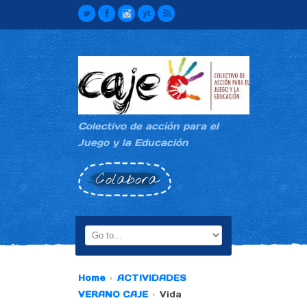
Colectivo de acción para el
Juego y la Educación
Colabora
Home
ACTIVIDADES
VERANO CAJE
Vida