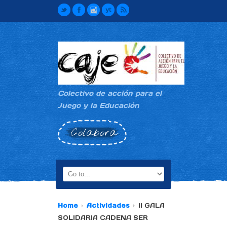
Colectivo de acción para el
Juego y la Educación
Colabora
Home
Actividades
II GALA
SOLIDARIA CADENA SER