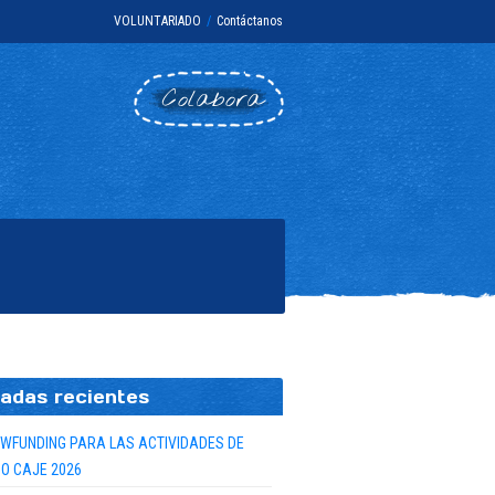
VOLUNTARIADO
/
Contáctanos
Colabora
adas recientes
WFUNDING PARA LAS ACTIVIDADES DE
O CAJE 2026