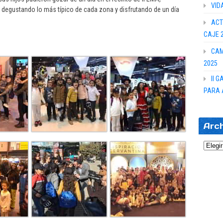
VID
 degustando lo más típico de cada zona y disfrutando de un día
ACT
CAJE 
CAM
2025
II 
PARA 
Arc
Archi