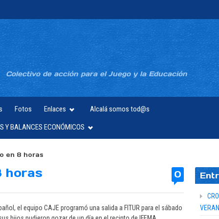
Colectivo de acción para el Juego y la Educación
s
Fotos
Enlaces
Alcalá somos tod@s
S Y BALANCES ECONÓMICOS
o en 8 horas
8 horas
0
Entr
CRO
añol, el equipo CAJE programó una salida a FITUR para el sábado
VERAN
sus hijos pudieron gozar de un día en el recinto de IFEMA,