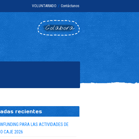
VOLUNTARIADO
/
Contáctanos
Colabora
adas recientes
WFUNDING PARA LAS ACTIVIDADES DE
O CAJE 2026