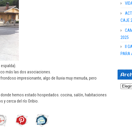
VID
ACT
CAJE 
CAM
2025
II 
PARA 
a espalda).
oco más las dos asociaciones.
Arc
e frondoso impresionante, algo de lluvia muy menuda, pero
Archi
, donde hemos estado hospedados. cocina, salón, habitaciones
y cerca del río Oribio.