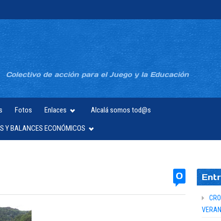
Colectivo de acción para el Juego y la Educación
s
Fotos
Enlaces
Alcalá somos tod@s
S Y BALANCES ECONÓMICOS
0
Entr
CRO
VERAN