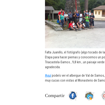
Falta Juanillo, el fotógrafo (algo tocado de l
Etapa para hacer piernas y conocernos un p
Triacastela-Samos , 9,8 km , un paisaje verd
agradecida.
Aquí
podeís ver el albergue de Val de Samos
muy cucas con vistas al Monasterio de Samos 
Compartir