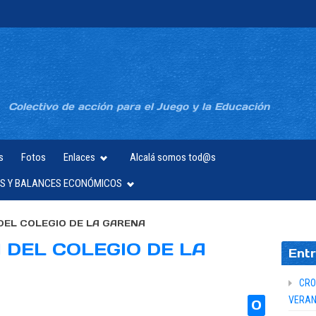
Colectivo de acción para el Juego y la Educación
s
Fotos
Enlaces
Alcalá somos tod@s
S Y BALANCES ECONÓMICOS
DEL COLEGIO DE LA GARENA
 DEL COLEGIO DE LA
Entr
CRO
VERAN
0