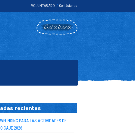
VOLUNTARIADO
/
Contáctanos
Colabora
adas recientes
WFUNDING PARA LAS ACTIVIDADES DE
O CAJE 2026