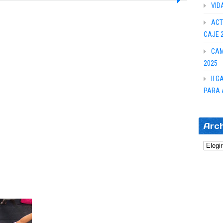
VID
ACT
CAJE 
CAM
2025
II 
PARA 
Arc
Archi