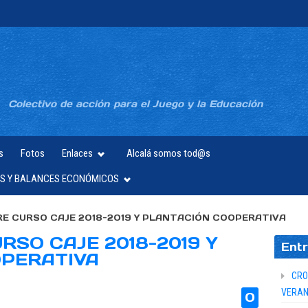
Colectivo de acción para el Juego y la Educación
s
Fotos
Enlaces
Alcalá somos tod@s
S Y BALANCES ECONÓMICOS
RE CURSO CAJE 2018-2019 Y PLANTACIÓN COOPERATIVA
RSO CAJE 2018-2019 Y
Entr
PERATIVA
CRO
VERAN
0