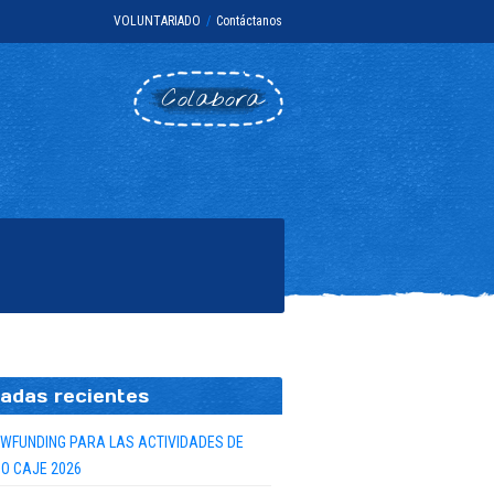
VOLUNTARIADO
/
Contáctanos
Colabora
adas recientes
WFUNDING PARA LAS ACTIVIDADES DE
O CAJE 2026