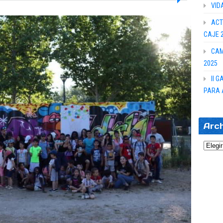
VID
ACT
CAJE 
CAM
2025
II 
PARA 
Arc
Archi