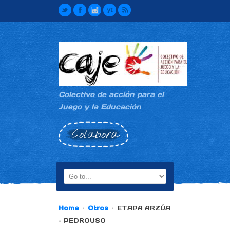
Colectivo de acción para el
Juego y la Educación
Colabora
Home
Otros
ETAPA ARZÚA
– PEDROUSO