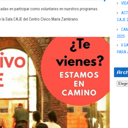
VID
sadas en participar como voluntarixs en nuestros programas.
ACT
en la Sala CAJE del Centro Cívico María Zambrano.
CAJE 
CAM
2025
II 
PARA 
Arc
Archi