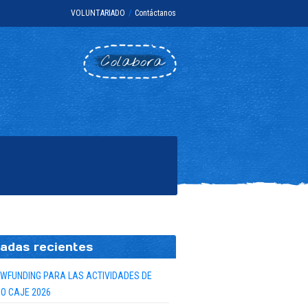
VOLUNTARIADO
/
Contáctanos
Colabora
adas recientes
WFUNDING PARA LAS ACTIVIDADES DE
O CAJE 2026