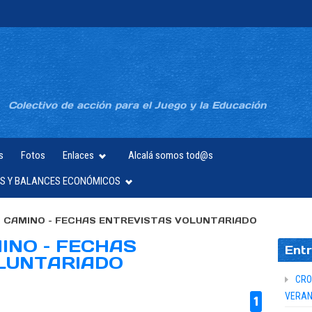
Colectivo de acción para el Juego y la Educación
s
Fotos
Enlaces
Alcalá somos tod@s
S Y BALANCES ECONÓMICOS
 CAMINO – FECHAS ENTREVISTAS VOLUNTARIADO
INO – FECHAS
Entr
LUNTARIADO
CRO
VERAN
1