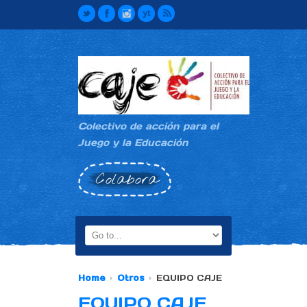
Colectivo de acción para el
Juego y la Educación
Colabora
Home
Otros
EQUIPO CAJE
EQUIPO CAJE