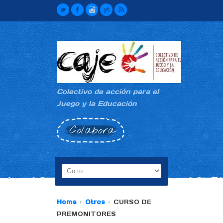
Colectivo de acción para el
Juego y la Educación
Colabora
Home
Otros
CURSO DE
PREMONITORES