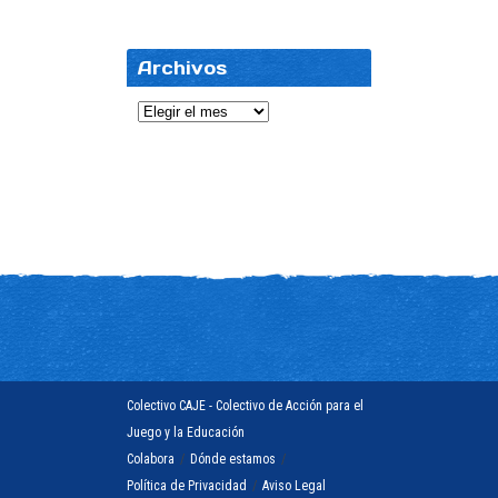
Archivos
Archivos
Colectivo CAJE - Colectivo de Acción para el
Juego y la Educación
Colabora
/
Dónde estamos
/
Política de Privacidad
/
Aviso Legal