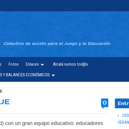
Colectivo de acción para el Juego y la Educación
s
Fotos
Enlaces
Alcalá somos tod@s
S Y BALANCES ECONÓMICOS
E
JE
0
Entr
CRO
VERAN
id) con un gran equipo educativo: educadores