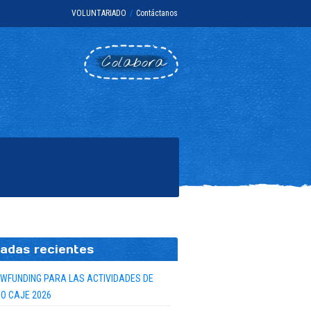
VOLUNTARIADO
/
Contáctanos
Colabora
adas recientes
WFUNDING PARA LAS ACTIVIDADES DE
O CAJE 2026