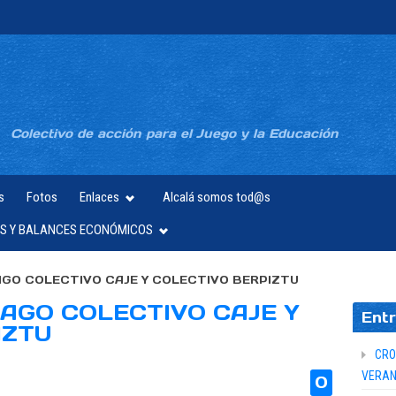
Colectivo de acción para el Juego y la Educación
s
Fotos
Enlaces
Alcalá somos tod@s
S Y BALANCES ECONÓMICOS
GO COLECTIVO CAJE Y COLECTIVO BERPIZTU
AGO COLECTIVO CAJE Y
Entr
IZTU
CRO
VERAN
0