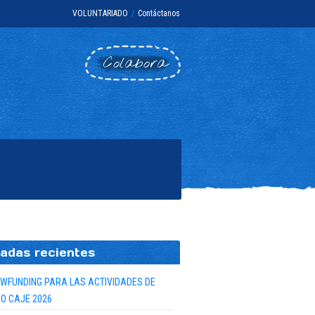
VOLUNTARIADO
/
Contáctanos
Colabora
adas recientes
WFUNDING PARA LAS ACTIVIDADES DE
O CAJE 2026