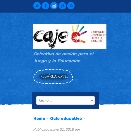
Colectivo de acción para el
Juego y la Educación
Colabora
Home
Ocio educativo
Publicado mayo 31, 2018 por