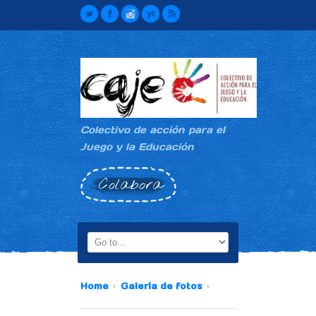
Colectivo de acción para el
Juego y la Educación
Colabora
Home
Galería de fotos